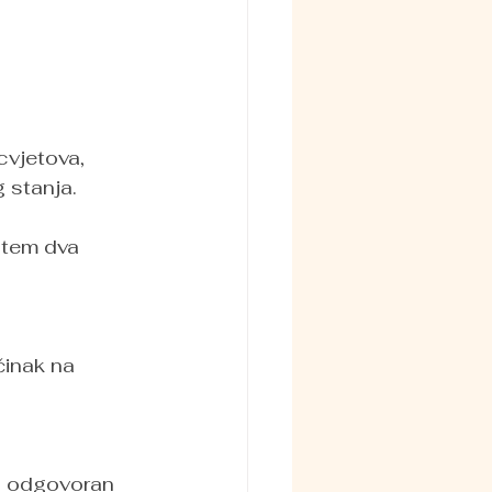
cvjetova, 
 stanja. 
utem dva 
činak na 
io odgovoran 