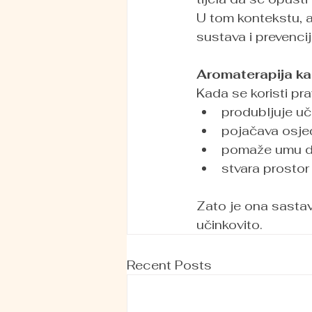
U tom kontekstu, a
sustava i prevenci
Aromaterapija ka
Kada se koristi pra
produbljuje u
pojačava osjeća
pomaže umu da
stvara prostor
Zato je ona sastavn
učinkovito.
Recent Posts