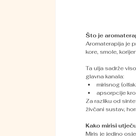
Što je aromatera
Aromaterapija je pr
kore, smole, korije
Ta ulja sadrže vis
glavna kanala:
mirisnog (olfa
apsorpcije kr
Za razliku od sintet
živčani sustav, ho
Kako mirisi utje
Miris je jedino osj