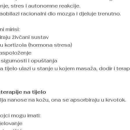
je, stres i autonomne reakcije. 
aobilazi racionalni dio mozga i djeluje trenutno.
 mirisi:
viraju živčani sustav
nu kortizola (hormona stresa)
raspoloženje
 sigurnosti i opuštanja
a tijelo ulazi u stanje u kojem masaža, dodir i terapi
erapije na tijelo
lja nanose na kožu, ona se apsorbiraju u krvotok. 
tojci mogu imati:
jelovanje