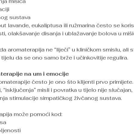
nja mišića
ciji
nog sustava
put lavande, eukaliptusa ili ružmarina često se koris
i, olakšavanje disanja i ublažavanje bolova u miši
da aromaterapija ne “liječi” u kliničkom smislu, ali s
tijelu da se ono samo brže i učinkovitije regulira.
terapije na um i emocije
materapije često je ono što klijenti prvo primijete.
“isključenja” misli i povratka u tijelo nije slučajan, 
nja stimulacije simpatičkog živčanog sustava.
apija može pomoći kod:
esa
ljenosti