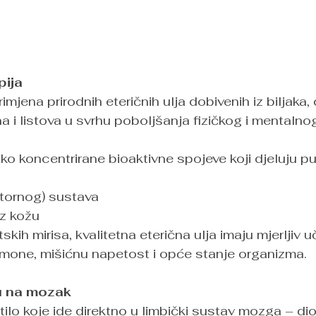
pija
imjena prirodnih eteričnih ulja dobivenih iz biljaka, 
na i listova u svrhu poboljšanja fizičkog i mentalnog
oko koncentrirane bioaktivne spojeve koji djeluju p
ktornog) sustava
oz kožu
skih mirisa, kvalitetna eterična ulja imaju mjerljiv u
rmone, mišićnu napetost i opće stanje organizma.
ču na mozak
etilo koje ide direktno u limbički sustav mozga – d