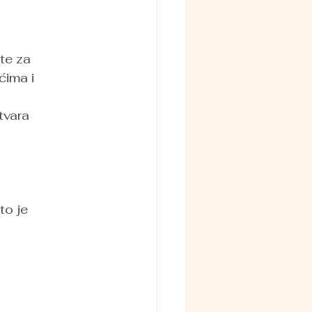
te za 
ćima i 
tvara 
 
to je 