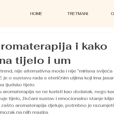
HOME
TRETMANI
O
aromaterapija i kako
na tijelo i um
trend, nije alternativna moda i nije “mirisna svijeća 
 je o sustavu rada s eteričnim uljima koji ima jasan 
a ljudsko tijelo. 
u aromaterapija se ne koristi kao dodatak, nego ka
uje tijelo, živčani sustav i emocionalno stanje klije
zašto aromaterapija djeluje, potrebno je razumjeti 
 mozak na njih reagira.