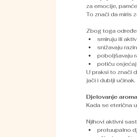
za emocije, pamćen
To znači da miris z
Zbog toga određeni
smiruju ili akti
snižavaju razi
poboljšavaju 
potiču osjećaj
U praksi to znači d
jači i dublji učinak.
Djelovanje aromat
Kada se eterična u
Njihovi aktivni sas
protuupalno d