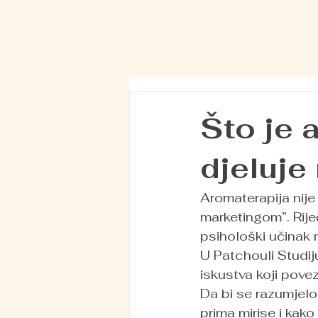
Što je 
djeluje 
Aromaterapija nije 
marketingom”. Riječ
psihološki učinak n
U Patchouli Studij
iskustva koji povez
Da bi se razumjelo 
prima mirise i kako