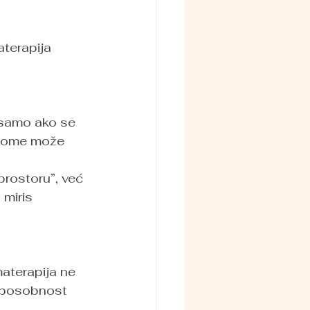
terapija 
 samo ako se 
ugome može 
prostoru”, već 
 miris 
aterapija ne 
 sposobnost 