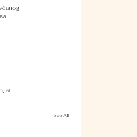
ivčanog 
sa.
, ali 
See All