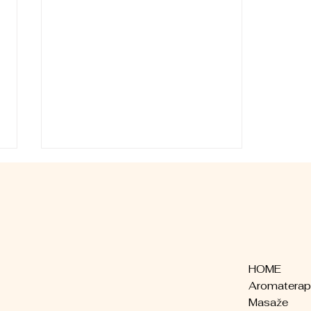
HOME
Aromaterapija za
Aromaterap
početnike
Masaže