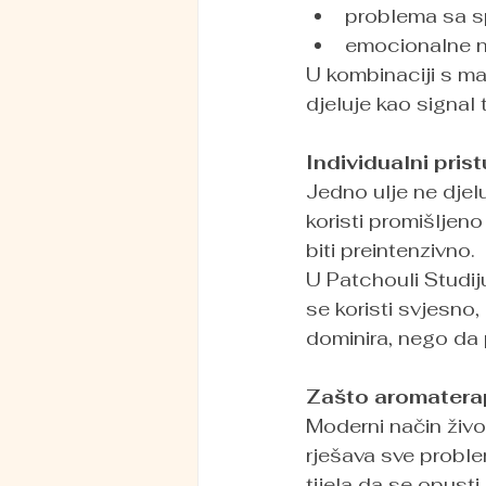
problema sa 
emocionalne n
U kombinaciji s ma
djeluje kao signal 
Individualni pris
Jedno ulje ne djel
koristi promišljen
biti preintenzivno.
U Patchouli Studij
se koristi svjesno,
dominira, nego da 
Zašto aromaterap
Moderni način živo
rješava sve proble
tijela da se opusti