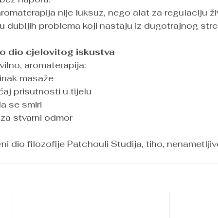
romaterapija nije luksuz, nego alat za regulaciju ž
ju dubljih problema koji nastaju iz dugotrajnog stre
o dio cjelovitog iskustva
vilno, aromaterapija:
činak masaže
j prisutnosti u tijelu
 se smiri
 za stvarni odmor
i dio filozofije Patchouli Studija, tiho, nenametljivo