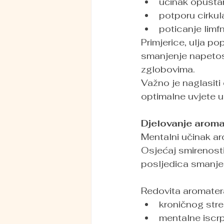
učinak opušta
potporu cirkula
poticanje limf
Primjerice, ulja po
smanjenje napetost
zglobovima.
Važno je naglasiti 
optimalne uvjete u 
Djelovanje aroma
Mentalni učinak aro
Osjećaj smirenosti, 
posljedica smanje
Redovita aromater
kroničnog str
mentalne iscrp