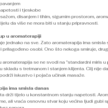
spavanjem
apetosti i tjeskobe
sažom, disanjem i tihim, sigurnim prostorom, aroma
tijelu da više ne mora biti u stanju pripravnosti.
tup u aromaterapiji
uje jednako na sve. Zato aromaterapija ima smisla
o i prilagođeno osobi. Ono što nekoga smiruje, dr
u aromaterapija se ne svodi na “standardni miris u 
 u skladu s tretmanom i stanjem klijenta. Cilj nije da
podrži iskustvo i pojača učinak masaže.
ija ima smisla danas
ta drži tijelo u konstantnom stanju napetosti. Arom
me, ali vraća osnovnu stvar koju većina ljudi gubi
 bez napora.