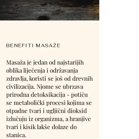
BENEFITI MASAŽE
Masaža je jedan od najstarijih
oblika liječenja i održavanja
zdravlja, koristi se još od drevnih
civilizacija. Njome se ubrzava
prirodna detoksikacija - potiču
se metabolički procesi kojima se
otpadne tvari i ugljični dioksid
izlučuju iz organizma, a hranjive
tvari i kisik lakše dolaze do
stanica.