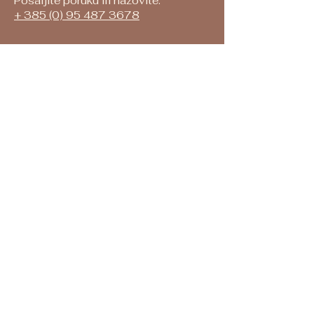
Pošaljite poruku ili nazovite:
+
385 (0) 95 487 3678